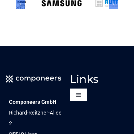
Links
Toggle
Componeers GmbH
Navigation
NEWSLETTER
Richard-Reitzner-Allee
2
KARRIERE