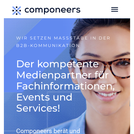
Zum
Toggl
Inhalt
Navig
springen
HOME
WIR SETZEN MASSSTÄBE IN DER B
2B-KOMMUNIKATION
MEDIEN
Der kompetente
Medienpartner für
SERVICES
Fachinformationen,
EVENTS
Events und
Services!
MEDIADATEN
Componeers berät und
NEWS