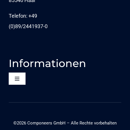
85540 Haar
NEWS
Telefon: +49
(0)89/
2441937-0
Informationen
Toggle
Navigation
KONTAKT
DATENSCHUTZ
©2026 Componeers GmbH – Alle Rechte vorbehalten